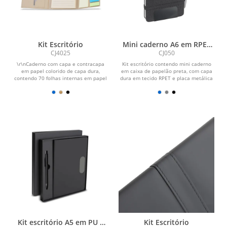
Kit Escritório
Mini caderno A6 em RPET
com caneta
CJ4025
CJ050
\r\nCaderno com capa e contracapa
Kit escritório contendo mini caderno
em papel colorido de capa dura,
em caixa de papelão preta, com capa
contendo 70 folhas internas em papel
dura em tecido RPET e placa metálica
kraft 70 g. Acompanha...
preta para...
Kit escritório A5 em PU e
Kit Escritório