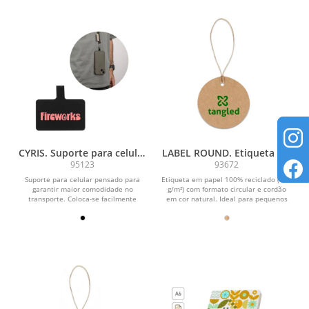
CYRIS. Suporte para celular
LABEL ROUND. Etiqueta em
pensado para garantir
papel 100% reciclado (700
95123
93672
maior comodidade no
g/m²) com formato circular
Suporte para celular pensado para
Etiqueta em papel 100% reciclado (700
transporte
garantir maior comodidade no
g/m²) com formato circular e cordão
transporte. Coloca-se facilmente
em cor natural. Ideal para pequenos
dentro da capa do celular,...
textos ou...