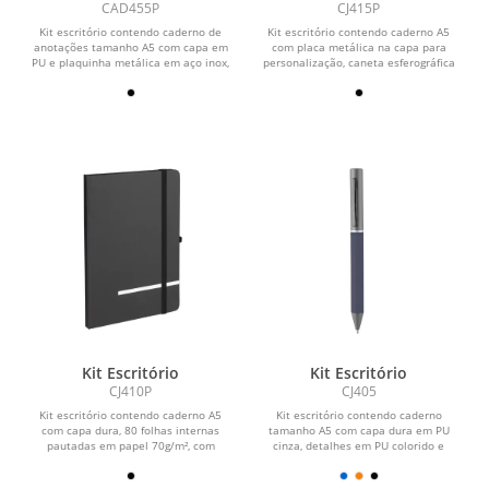
Caneta Metalica
CAD455P
CJ415P
Kit escritório contendo caderno de
Kit escritório contendo caderno A5
anotações tamanho A5 com capa em
com placa metálica na capa para
PU e plaquinha metálica em aço inox,
personalização, caneta esferográfica
caneta em...
em alumínio,...
Kit Escritório
Kit Escritório
CJ410P
CJ405
Kit escritório contendo caderno A5
Kit escritório contendo caderno
com capa dura, 80 folhas internas
tamanho A5 com capa dura em PU
pautadas em papel 70g/m², com
cinza, detalhes em PU colorido e
marcador de página e...
impressão de linhas...