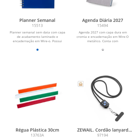
Planner Semanal
Agenda Diária 2027
15513
15494
Planner semanal sem data com capa
Agenda 2027 com capa dura em
de acabamento laminado e
cromia e encadernação em Wire-O
encadernação em Wire-o. Possui
metálico. Conta com
aproximadamente 52 folhas...
aproximadamente 178 folhas
dedicadas...
Régua Plástica 30cm
ZEWAIL. Cordão lanyard
com suporte para celular
13763A
97194