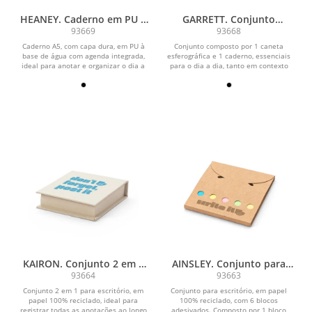
HEANEY. Caderno em PU à
GARRETT. Conjunto
base de água com agenda
composto por 1 caneta
93669
93668
integrada e página
esferográfica e 1 caderno,
Caderno A5, com capa dura, em PU à
Conjunto composto por 1 caneta
pautadas
em PU e aço inox
base de água com agenda integrada,
esferográfica e 1 caderno, essenciais
ideal para anotar e organizar o dia a
para o dia a dia, tanto em contexto
dia com...
pessoal como...
KAIRON. Conjunto 2 em 1
AINSLEY. Conjunto para
para escritório, em papel
escritório, em papel 100%
93664
93663
100% reciclado, com 6
reciclado, com 6 blocos
Conjunto 2 em 1 para escritório, em
Conjunto para escritório, em papel
blocos adesivados
adesivados
papel 100% reciclado, ideal para
100% reciclado, com 6 blocos
registrar todas as anotações ao longo
adesivados. Composto por 1 bloco