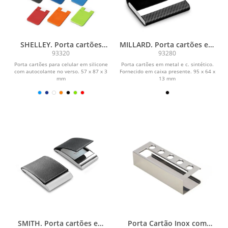
SHELLEY. Porta cartões
MILLARD. Porta cartões em
para celular em silicone
metal e c.sintético
93320
93280
Porta cartões para celular em silicone
Porta cartões em metal e c. sintético.
com autocolante no verso. 57 x 87 x 3
Fornecido em caixa presente. 95 x 64 x
mm
13 mm
SMITH. Porta cartões em
Porta Cartão Inox com