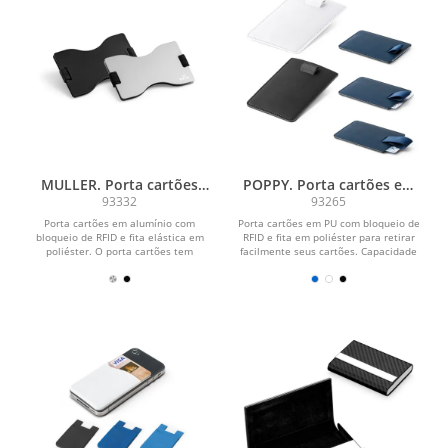
MULLER. Porta cartões
POPPY. Porta cartões em
com bloqueio RFID
PU com bloqueio RFID
93332
93265
Porta cartões em alumínio com
Porta cartões em PU com bloqueio de
bloqueio de RFID e fita elástica em
RFID e fita em poliéster para retirar
poliéster. O porta cartões tem
facilmente seus cartões. Capacidade
acabamento mate e...
para até 2...