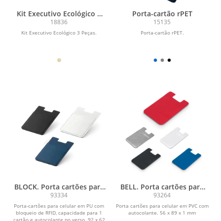
Kit Executivo Ecológico 3
Porta-cartão rPET
Peças
18836
15135
Kit Executivo Ecológico 3 Peças.
Porta-cartão rPET.
BLOCK. Porta cartões para
BELL. Porta cartões para
celular com bloqueio de
celular em PVC
93334
93264
RFID em PU
Porta-cartões para celular em PU com
Porta cartões para celular em PVC com
bloqueio de RFID, capacidade para 1
autocolante. 56 x 89 x 1 mm
cartão e autocolante no verso. 92 x 62