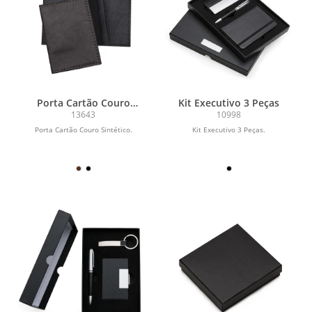
Porta Cartão Couro
Kit Executivo 3 Peças
Sintético
13643
10998
Porta Cartão Couro Sintético.
Kit Executivo 3 Peças.