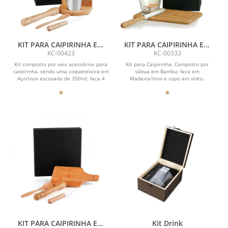
KIT PARA CAIPIRINHA EM
KIT PARA CAIPIRINHA EM
BAMBU / MADEIRA IBIZA -
BAMBU / MADEIRA - 0,35 L -
KC-00423
KC-00333
0,35 L - 6 PÇS
3 PÇS
Kit composto por seis acessórios para
Kit para Caipirinha. Composto por
caipirinha, sendo uma coqueteleira em
tábua em Bambu; faca em
Aço/Inox escovado de 350ml; faca 4
Madeira/Inox e copo em vidro.
para...
KIT PARA CAIPIRINHA EM
Kit Drink