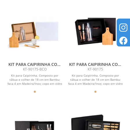
KIT PARA CAIPIRINHA COM
KIT PARA CAIPIRINHA COM
COQUETELEIRA - 5 PÇS
COQUETELEIRA - 5 PÇS
KT-90175-BCO
KT-90175
Kit para Caipirinha. Composto por
Kit para Caipirinha. Composto por
tábua e colher de 18 cm em Bambu;
tábua e colher de 18 cm em Bambu;
faca 4 em Madeira/Inox; copo em vidro
faca 4 em Madeira/Inox; copo em vidro
350ml e...
350ml e...