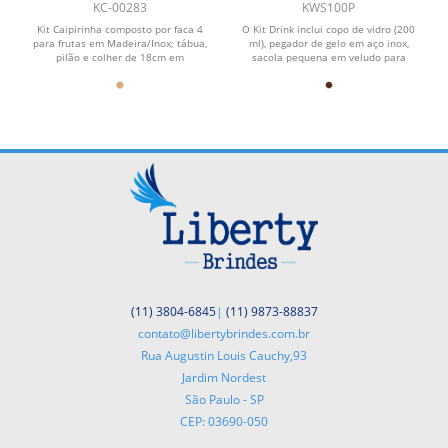
BAMBU / MADEIRA IBIZA - 4
KC-00283
KWS100P
PÇS
Kit Caipirinha composto por faca 4
O Kit Drink inclui copo de vidro (200
para frutas em Madeira/Inox; tábua,
ml), pegador de gelo em aço inox,
pilão e colher de 18cm em
sacola pequena em veludo para
Bambu.\nUtilizamos o...
guardar as pedras, ...
(11) 3804-6845
|
(11) 9873-88837
contato@libertybrindes.com.br
Rua Augustin Louis Cauchy,93
Jardim Nordest
São Paulo - SP
CEP: 03690-050