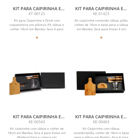
KIT PARA CAIPIRINHA E
KIT PARA CAIPIRINHA EM
DRINKS - 5 PÇS
BAMBU / MADEIRA COM
KT-90125
KE-01423
AVENTAL E BANDANA - 0,35
Kit para Caipirinha e Drink com
Kit caipirinha contendo tábua, pilão,
L - 8 PÇS
coqueteleira em plástico PS; tábua e
colher de 18cm e base para a tábua
colher 18cm em Bambu; faca 4 para
em Bambu; faca para frutas 4 em
frutas em...
Madeira/Inox;...
KIT PARA CAIPIRINHA E
KIT PARA CAIPIRINHA EM
CHOPP EM BAMBU /
BAMBU/MADEIRA - 0,35 L -
KE-00543
KE-00463
MADEIRA- 4 PÇS
6 PÇS
Kit caipirinha com tábua e colher de
Kit Caipirinha com tábua,
18cm em Bambu; faca 4 para frutas em
socador/pilão, colher de 18cm e base
Madeira/Inox e caneca em
para a tábua em Bambu; faca 4 para