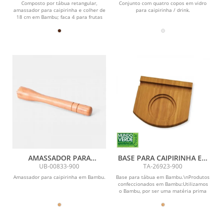
350 ML - 4 PÇS
Composto por tábua retangular,
Conjunto com quatro copos em vidro
amassador para caipirinha e colher de
para caipirinha / drink.
18 cm em Bambu; faca 4 para frutas
em Madeira/Inox e...
AMASSADOR PARA
BASE PARA CAIPIRINHA EM
CAIPIRINHA EM BAMBU
BAMBU
UB-00833-900
TA-26923-900
Amassador para caipirinha em Bambu.
Base para tábua em Bambu.\nProdutos
confeccionados em Bambu:Utilizamos
o Bambu, por ser uma matéria prima
ecológica,...