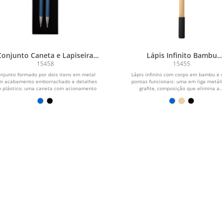
Conjunto Caneta e Lapiseira
Lápis Infinito Bambu
Metal
Multifuncional
15458
15455
njunto formado por dois itens em metal
Lápis infinito com corpo em bambu e
m acabamento emborrachado e detalhes
pontas funcionais: uma em liga metál
 plástico: uma caneta com acionamento
grafite, composição que elimina a..
por...