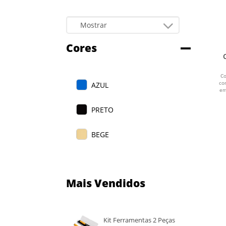
Cores
Co
co
AZUL
em
PRETO
BEGE
Mais Vendidos
Kit Ferramentas 2 Peças