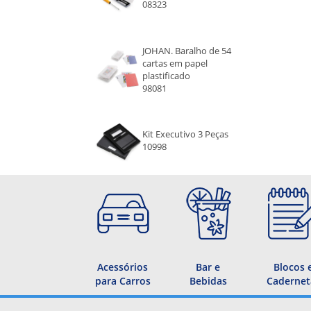
08323
JOHAN. Baralho de 54
cartas em papel
plastificado
98081
Kit Executivo 3 Peças
10998
Acessórios
Bar e
Blocos 
para Carros
Bebidas
Cadernet