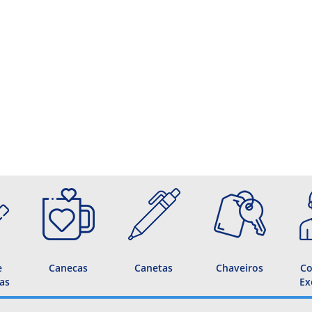
e
Canecas
Canetas
Chaveiros
Co
as
Ex