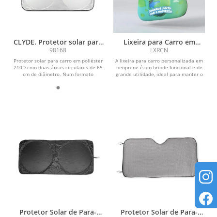
CLYDE. Protetor solar para
Lixeira para Carro em
carro em poliéster 210D
Neoprene Personalizada
98168
LXRCN
com duas áreas circulares
Protetor solar para carro em poliéster
A lixeira para carro personalizada em
de 65 cm
210D com duas áreas circulares de 65
neoprene é um brinde funcional e de
cm de diâmetro. Num formato
grande utilidade, ideal para manter o
inovador, este...
interior do...
Protetor Solar de Para-
Protetor Solar de Para-