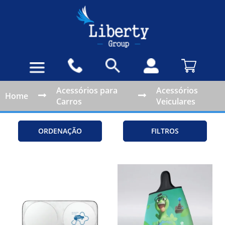
Acessórios para
Acessórios
Home
Carros
Veiculares
ORDENAÇÃO
FILTROS