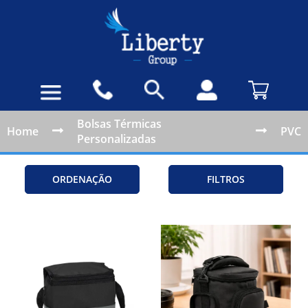
Bolsas Térmicas
Home
PVC
Personalizadas
ORDENAÇÃO
FILTROS