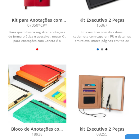
Kit para Anotações com
Kit Executivo 2 Peças
Caneta
07050*CP*
15367
Para quem busca registrar anotações
Kit executivo com dois itens:
de forma prática e acessível, nosso Kit
caderneta com capa em PU e detalhes
para Anotações com Caneta é a
em relevo, marca-páginas em fita de
escolha...
cetim e cerca de 80...
Bloco de Anotações com
kit Executivo 2 Peças
Autoadesivos e Caneta
18938
08255