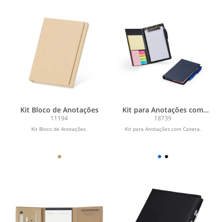
Kit Bloco de Anotações
Kit para Anotações com
Caneta
11194
18739
Kit Bloco de Anotações.
Kit para Anotações com Caneta.