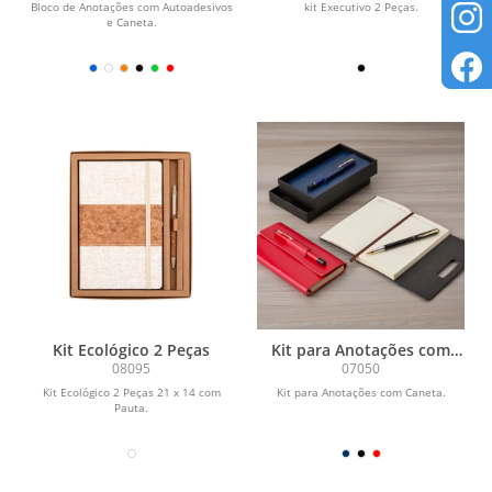
Bloco de Anotações com Autoadesivos
kit Executivo 2 Peças.
e Caneta.
Kit Ecológico 2 Peças
Kit para Anotações com
Caneta
08095
07050
Kit Ecológico 2 Peças 21 x 14 com
Kit para Anotações com Caneta.
Pauta.