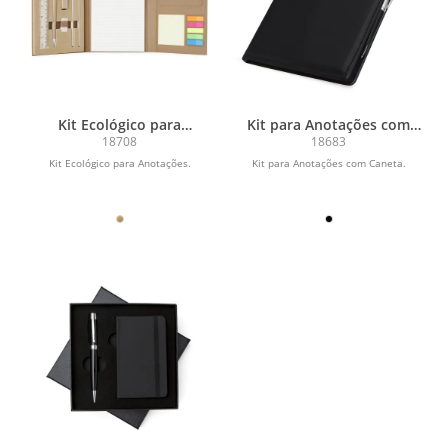
Kit Ecológico para
Kit para Anotações com
Anotações
Caneta
18708
18683
Kit Ecológico para Anotações.
Kit para Anotações com Caneta.