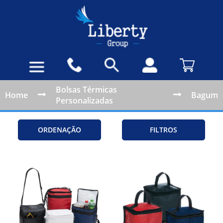
Bolsas Térmicas
Home
Bagum
Personalizadas
ORDENAÇÃO
FILTROS