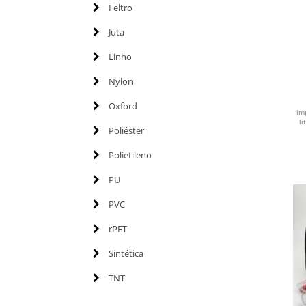
Feltro
Juta
Linho
Nylon
Oxford
im
li
Poliéster
Polietileno
PU
PVC
rPET
Sintética
TNT