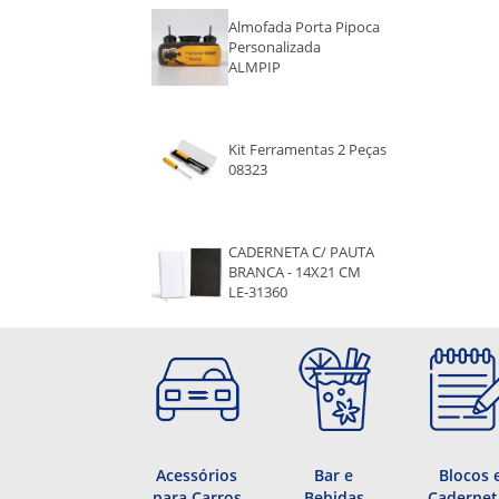
MARROM
Almofada Porta Pipoca
Personalizada
CINZA E PRETO
ALMPIP
Kit Ferramentas 2 Peças
08323
CADERNETA C/ PAUTA
BRANCA - 14X21 CM
LE-31360
Acessórios
Bar e
Blocos 
para Carros
Bebidas
Cadernet