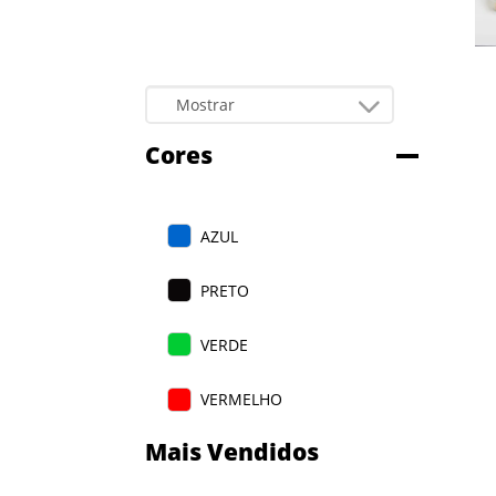
Cores
AZUL
PRETO
VERDE
VERMELHO
Mais Vendidos
BRANCO