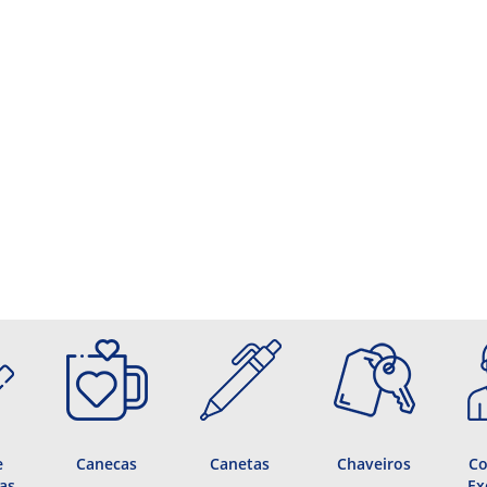
e
Canecas
Canetas
Chaveiros
Co
as
Ex