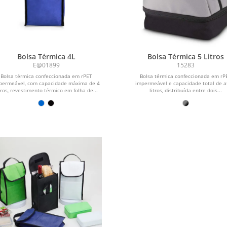
Bolsa Térmica 4L
Bolsa Térmica 5 Litros
E@01899
15283
Bolsa térmica confeccionada em rPET
Bolsa térmica confeccionada em rP
permeável, com capacidade máxima de 4
impermeável e capacidade total de a
tros, revestimento térmico em folha de...
litros, distribuída entre dois...