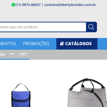
(11) 9873-88837
|
contato@libertybrindes.com.br
MENTOS
PROMOÇÕES
CATÁLOGOS
das
rPET