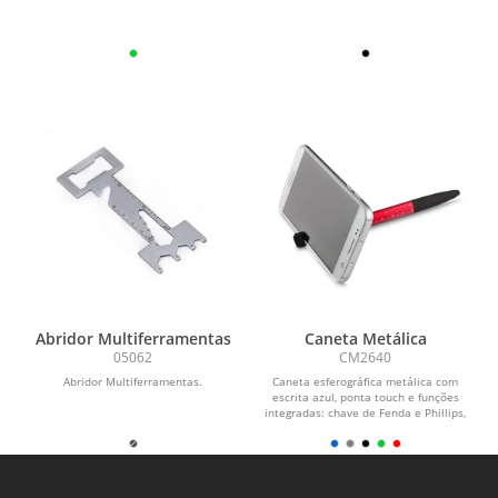
Abridor Multiferramentas
Caneta Metálica
05062
CM2640
Abridor Multiferramentas.
Caneta esferográfica metálica com
escrita azul, ponta touch e funções
integradas: chave de Fenda e Phillips,
Suporte...