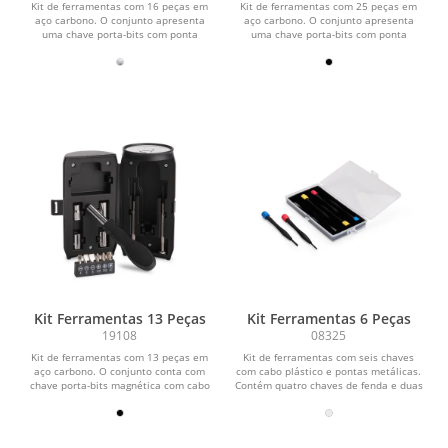
Kit de ferramentas com 16 peças em
Kit de ferramentas com 25 peças em
aço carbono. O conjunto apresenta
aço carbono. O conjunto apresenta
uma chave porta-bits com ponta
uma chave porta-bits com ponta
magnética, cabo...
magnética, cabo...
Kit Ferramentas 13 Peças
Kit Ferramentas 6 Peças
19108
08325
Kit de ferramentas com 13 peças em
Kit de ferramentas com seis chaves
aço carbono. O conjunto conta com
com cabo plástico e pontas metálicas.
chave porta-bits magnética com cabo
Contém quatro chaves de fenda e duas
em polipropileno...
chaves...