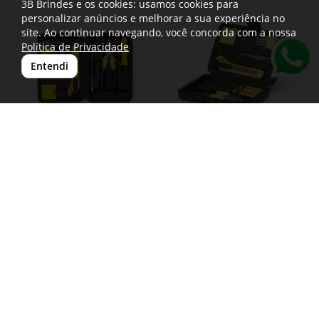
3B Brindes e os cookies: usamos cookies para
personalizar anúncios e melhorar a sua experiência no
site. Ao continuar navegando, você concorda com a nossa
Política de Privacidade
Entendi
Kit Ferramentas 11 Peças
Kit Ferramentas 11 Peças
18530
02095
Kit Ferramenta 11 Peças.
Kit Ferramenta 11 Peças.