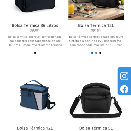
Bolsa Térmica 36 Litros
Bolsa Térmica 12L
09301
09191
Bolsa térmica dobrável confeccionada
Bolsa térmica confeccionada em couro
em poliéster com capacidade de até
sintético a partir do PVC impermeável,
36 litros. Possui revestimento térmico
com capacidade máxima de 12 Litros
em PEVA...
e...
Bolsa Térmica 12L
Bolsa Térmica 5L