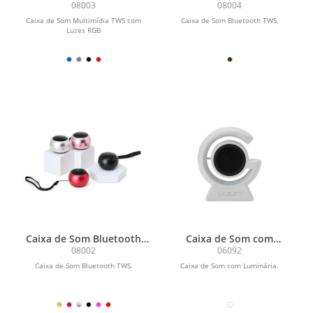
TWS com Luzes RGB
TWS
08003
08004
Caixa de Som Multimídia TWS com
Caixa de Som Bluetooth TWS.
Luzes RGB
Caixa de Som Bluetooth
Caixa de Som com
TWS
Luminária
08002
06092
Caixa de Som Bluetooth TWS.
Caixa de Som com Luminária.