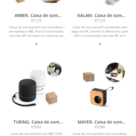
ARBER. Caixa de som
KALAM. Caixa de som
portátil com microfone e
portátil com microfone e
97125
97124
autonomia de 2h (300
autonomia de 2h (300
Caixa de som portátil com microfone,
Caixa de som portátil em bambu com
mAh), em bambu e ABS
mAh), em bambu e PP
em bambu e ABS. Possui transmissão
pega em PP. Contém 3 diferentes luzes
sem fios BT v5 0 para se conectar ao
LED e transmissão sem fios BT v5 0
seu...
para se...
TURING. Caixa de som
MAYER. Caixa de som
portátil com faixa LED
portátil com autonomia de
97097
97098
exterio e autonomia de 4h,
4h (500 mAh), em bambu e
Caixa de som portátil em ABS 100%
Caixa de som portátil com microfone,