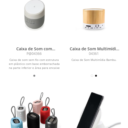
Caixa de Som com
Caixa de Som Multimídia
Carregador por Indução
Bambu
P@04366
04361
Caixa de som sem fio com estrutura
Caixa de Som Multimídia Bambu.
em plástico com base emborrachada
na parte inferior e área para encaixe
de aparelhos...