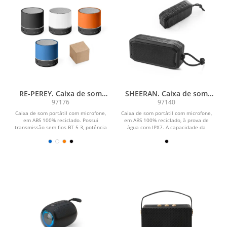
RE-PEREY. Caixa de som
SHEERAN. Caixa de som
portátil com microfone e
portátil à prova de água
97176
97140
autonomia de 4h30 (400
(IPX7) com autonomia de
Caixa de som portátil com microfone,
Caixa de som portátil com microfone,
mAh), em ABS 100%
9h (1 200 mAh), em ABS
em ABS 100% reciclado. Possui
em ABS 100% reciclado, à prova de
reciclado
100% reciclado
transmissão sem fios BT 5 3, potência
água com IPX7. A capacidade da
de 3W, bateria...
bateria é de 1200...