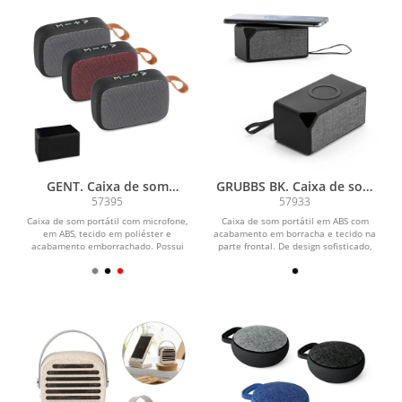
GENT. Caixa de som
GRUBBS BK. Caixa de som
autonomia de 2h (300 mAh)
portátil em ABS com
57395
57933
e microfone, em ABS e
carregador por indução
Caixa de som portátil com microfone,
Caixa de som portátil em ABS com
poliéster
em ABS, tecido em poliéster e
acabamento em borracha e tecido na
acabamento emborrachado. Possui
parte frontal. De design sofisticado,
transmissão sem fios...
esta caixa de som...