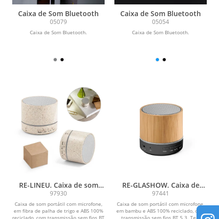
Caixa de Som Bluetooth
Caixa de Som Bluetooth
05079
05054
Caixa de Som Bluetooth.
Caixa de Som Bluetooth.
RE-LINEU. Caixa de som
RE-GLASHOW. Caixa de
portátil com microfone e
som portátil com
97930
97441
autonomia de 4h30 (400
microfone e autonomia de
Caixa de som portátil com microfone,
Caixa de som portátil com microfone,
mAh), em fibra de palha de
4h30 (400 mAH), em bambu
em fibra de palha de trigo e ABS 100%
em bambu e ABS 100% reciclado, com
trigo e ABS 100% reciclado
e ABS 100% reciclado
reciclado, com transmissão sem fios BT
transmissão sem fios BT 5 3. Tem