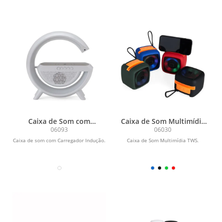
Caixa de Som com
Caixa de Som Multimídia
Carregador Indução
TWS
06093
06030
Caixa de som com Carregador Indução.
Caixa de Som Multimídia TWS.