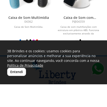
Caixa de Som Multimídia
Caixa de Som com
Carregador por Indução
04362
P@04359
Caixa de Som Multimídia.
Caixa de som multifunções com
estrutura em plástico ABS. Funciona
exclusivamente através da
alimentação de energia via...
3B Brindes e os cookies: usamos cookies para
personalizar anúncios e melhorar a sua experiência no
site. Ao continuar navegando, você concorda com a nossa
Política de Privacidade
Entendi
(11) 3804-6845
|
(11) 9873-88837
contato@libertybrindes.com.br
Rua Augustin Louis Cauchy,93