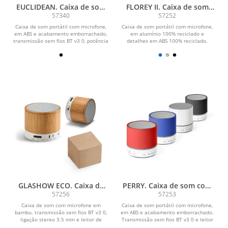
EUCLIDEAN. Caixa de som
FLOREY II. Caixa de som
portátil com autonomia de
com autonomia de 3h (400
57340
57252
3h e microfone, em ABS
mAh), em alumínio 100%
Caixa de som portátil com microfone,
Caixa de som portátil com microfone,
reciclado e ABS 100%
em ABS e acabamento emborrachado.
em alumínio 100% reciclado e
reciclado
transmissão sem fios BT v3 0, potência
detalhes em ABS 100% reciclado.
de 3W/4Ω e...
Transmissão sem fios BT...
GLASHOW ECO. Caixa de
PERRY. Caixa de som com
som em bambu com
microfone em ABS
57256
57253
microfone
Caixa de som com microfone em
Caixa de som portátil com microfone,
bambu. transmissão sem fios BT v3 0,
em ABS e acabamento emborrachado.
ligação stereo 3.5 mm e leitor de
Transmissão sem fios BT v3 0 e leitor
cartões TF e...
de cartões...