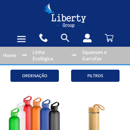
Linha
Squeezes e
Home
Ecológica
Garrafas
ORDENAÇÃO
FILTROS