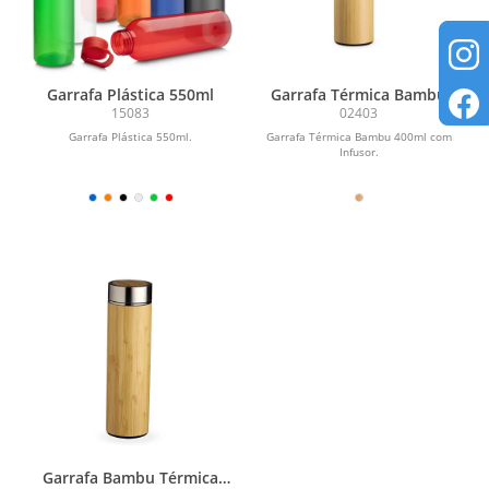
Garrafa Plástica 550ml
Garrafa Térmica Bambu
400ml
15083
02403
Garrafa Plástica 550ml.
Garrafa Térmica Bambu 400ml com
Infusor.
Garrafa Bambu Térmica