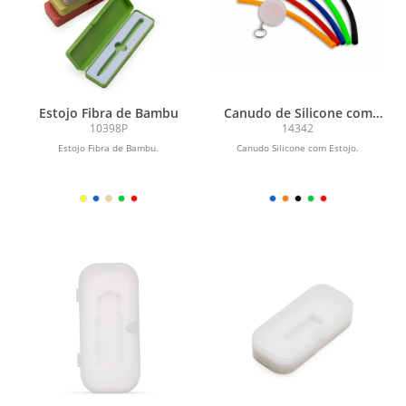
Estojo Fibra de Bambu
Canudo de Silicone com
Estojo
10398P
14342
Estojo Fibra de Bambu.
Canudo Silicone com Estojo.