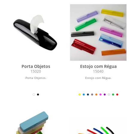
Porta Objetos
Estojo com Régua
15020
15040
Porta Objetos.
Estojo com Régua.