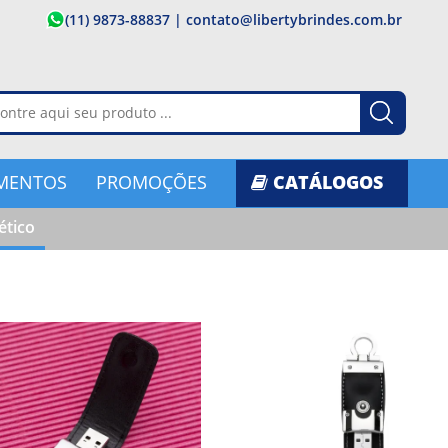
(11) 9873-88837
|
contato@libertybrindes.com.br
MENTOS
PROMOÇÕES
CATÁLOGOS
ético