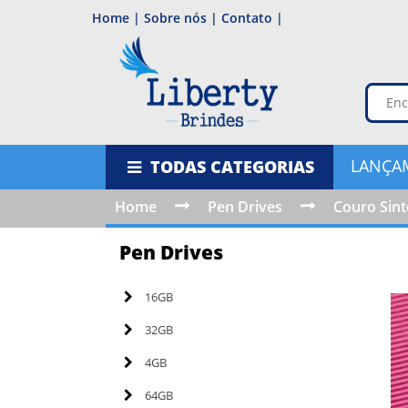
Home |
Sobre nós |
Contato |
LANÇA
TODAS CATEGORIAS
Home
Pen Drives
Couro Sint
Pen Drives
16GB
32GB
4GB
64GB