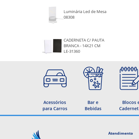
Luminária Led de Mesa
08308
CADERNETA C/ PAUTA
BRANCA - 14X21 CM
LE-31360
Acessórios
Bar e
Blocos 
para Carros
Bebidas
Cadernet
Atendimento