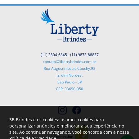
(11) 3804-6845
|
(11) 9873-88837
contato@libertybrindes.com.br
Rua Augustin Louis Cauchy,93
Jardim Nordest
São Paulo - SP
CEP: 03690-050
3B Brindes e os cookies: usamos cookies para
personalizar anúncios e melhorar a sua experiência no
site. Ao continuar navegando, você concorda com a nossa
Política de Privacidade