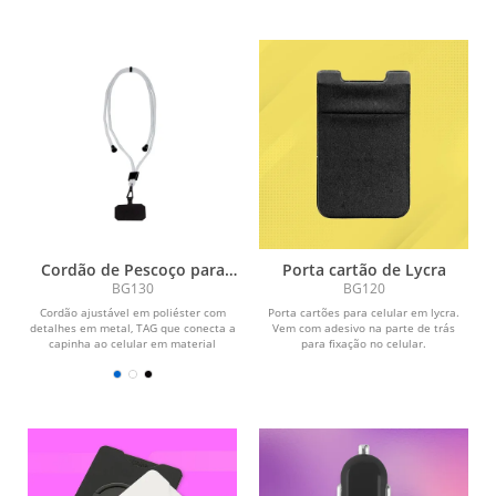
Cordão de Pescoço para
Porta cartão de Lycra
Celular
BG130
BG120
Cordão ajustável em poliéster com
Porta cartões para celular em lycra.
detalhes em metal, TAG que conecta a
Vem com adesivo na parte de trás
capinha ao celular em material
para fixação no celular.
sintético.