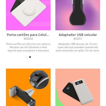
Porta-cartões para Celular
Adaptador USB veicular
e Suporte para segurar
BG064
BG051
Porta-cartões em Silicone com adesivo
Adaptador USB veicular de 1A com
3M para uso em Celulares e Anel
luzes Led que acendem quando ele
Suporte para transporte e manuseio
está conectado na saída 12V do carro.
do...