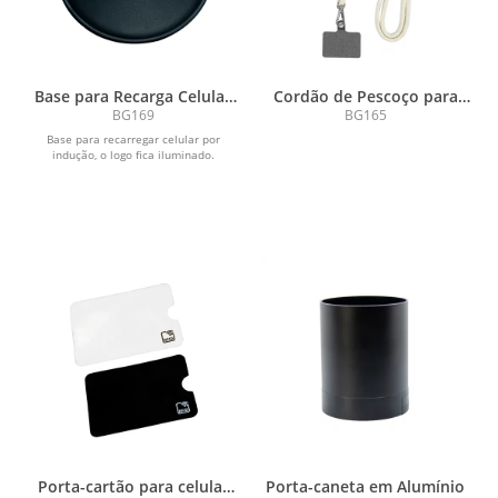
Base para Recarga Celular
Cordão de Pescoço para
Luminosa
Celular
BG169
BG165
Base para recarregar celular por
indução, o logo fica iluminado.
Porta-cartão para celular
Porta-caneta em Alumínio