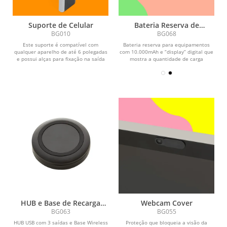
Suporte de Celular
Bateria Reserva de
10.000mAh
BG010
BG068
Este suporte é compatível com
Bateria reserva para equipamentos
qualquer aparelho de até 6 polegadas
com 10.000mAh e “display” digital que
e possui alças para fixação na saída
mostra a quantidade de carga
de...
disponível e...
HUB e Base de Recarga
Webcam Cover
Wireless
BG063
BG055
HUB USB com 3 saídas e Base Wireless
Proteção que bloqueia a visão da