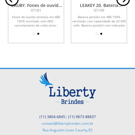
CAUBY. Fones de ouvido
LEAKEY 20. Bateria
wireless com ANC e
portátil em ABS 100%
97181
97199
autonomia de 7h, em ABS
reciclado (20 000 mAh)
Fones de ouvido wireless em ABS
Bateria portátil em ABS 100%
100% reciclado
100% reciclado, com ANC -
reciclado, com capacidade de 20 000
cancelamento de ruído ativo -
mAh. Bateria portátil com indicador
permitindo que se concentre nas...
de nível de carga,...
(11) 3804-6845
|
(11) 9873-88837
contato@libertybrindes.com.br
Rua Augustin Louis Cauchy,93