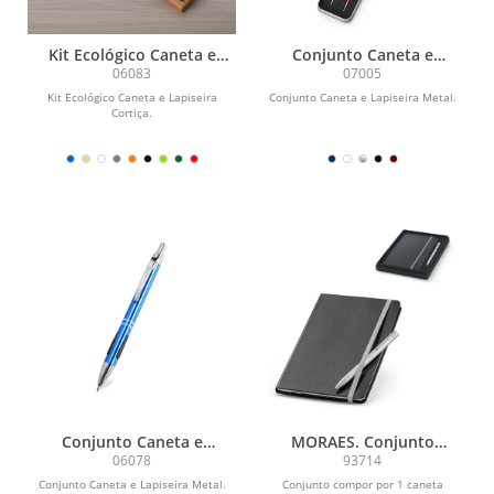
Kit Ecológico Caneta e
Conjunto Caneta e
Lapiseira Cortiça
Lapiseira Metal
06083
07005
Kit Ecológico Caneta e Lapiseira
Conjunto Caneta e Lapiseira Metal.
Cortiça.
Conjunto Caneta e
MORAES. Conjunto
Lapiseira Metal
composto por 1 caderno e
06078
93714
1 caneta esferográfica.
Conjunto Caneta e Lapiseira Metal.
Conjunto compor por 1 caneta