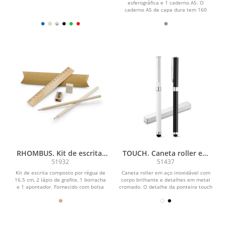
Caderno A5 com 160
esferográfica e 1 caderno A5. O
páginas pautadas e caneta
caderno A5 de capa dura tem 160
páginas pautadas cor marfim,...
esferográfica com escrita
em azul
RHOMBUS. Kit de escrita:
TOUCH. Caneta roller em
régua, lápis de grafite,
metal com corpo brilhante
51932
51437
borracha e apontador
e escrita em preto
Kit de escrita composto por régua de
Caneta roller em aço inoxidável com
16.5 cm, 2 lápis de grafite, 1 borracha
corpo brilhante e detalhes em metal
e 1 apontador. Fornecido com bolsa
cromado. O detalhe da ponteira touch
em papel...
torna este...