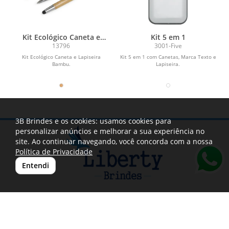
Kit Ecológico Caneta e
Kit 5 em 1
Lapiseira Bambu
13796
3001-Five
Kit Ecológico Caneta e Lapiseira
Kit 5 em 1 com Canetas, Marca Texto e
Bambu.
Lapiseira.
3B Brindes e os cookies: usamos cookies para
personalizar anúncios e melhorar a sua experiência no
site. Ao continuar navegando, você concorda com a nossa
Política de Privacidade
Entendi
(11) 3804-6845
|
(11) 9873-88837
contato@libertybrindes.com.br
Rua Augustin Louis Cauchy,93