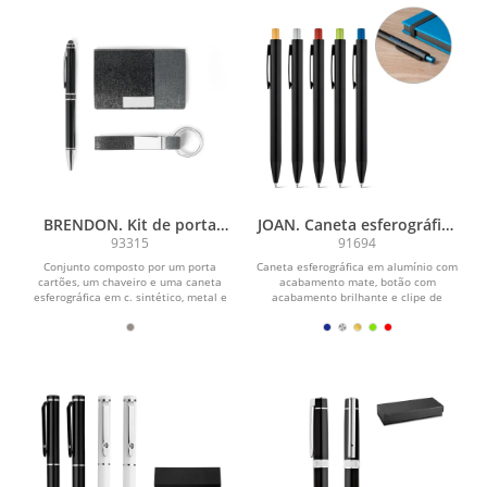
BRENDON. Kit de porta
JOAN. Caneta esferográfica
cartões, chaveiro e caneta
em alumínio com
93315
91694
esferográfica em
acabamento mate
Conjunto composto por um porta
Caneta esferográfica em alumínio com
c.sintético, metal e
cartões, um chaveiro e uma caneta
acabamento mate, botão com
alumínio
esferográfica em c. sintético, metal e
acabamento brilhante e clipe de
alumínio. A...
metal. Corpo com duplo...