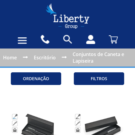
Conjuntos de Caneta e
Home
Escritório
Lapiseira
ORDENAÇÃO
FILTROS