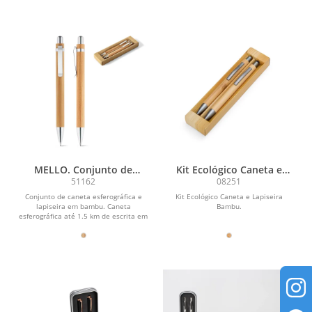
MELLO. Conjunto de
Kit Ecológico Caneta e
caneta esferográfica com
Lapiseira Bambu
51162
08251
escrita em azul e lapiseira,
Conjunto de caneta esferográfica e
Kit Ecológico Caneta e Lapiseira
ambas em bambu
lapiseira em bambu. Caneta
Bambu.
esferográfica até 1.5 km de escrita em
azul. Lapiseira com...