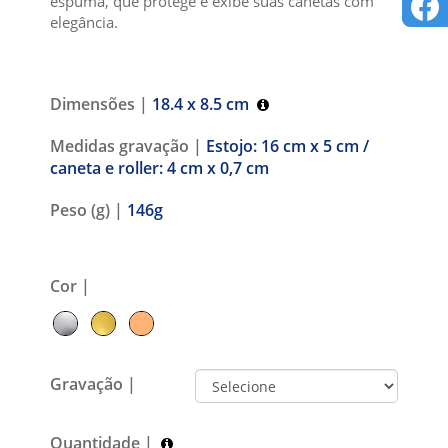
espuma, que protege e exibe suas canetas com
elegância.
Dimensões |
18.4 x 8.5 cm
Medidas gravação |
Estojo: 16 cm x 5 cm /
caneta e roller: 4 cm x 0,7 cm
Peso (g) |
146g
Cor |
Gravação |
Quantidade |