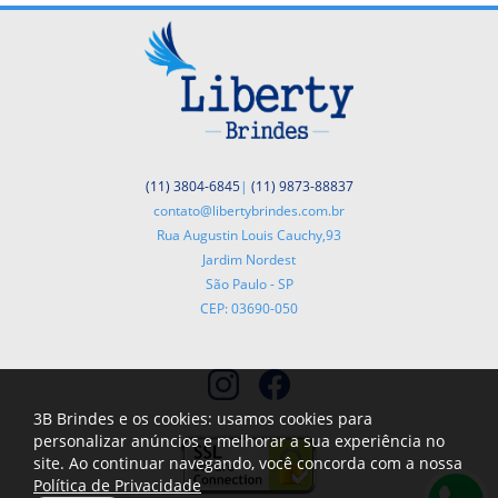
(11) 3804-6845
|
(11) 9873-88837
contato@libertybrindes.com.br
Rua Augustin Louis Cauchy,93
Jardim Nordest
São Paulo - SP
CEP: 03690-050
3B Brindes e os cookies: usamos cookies para
personalizar anúncios e melhorar a sua experiência no
site. Ao continuar navegando, você concorda com a nossa
Política de Privacidade