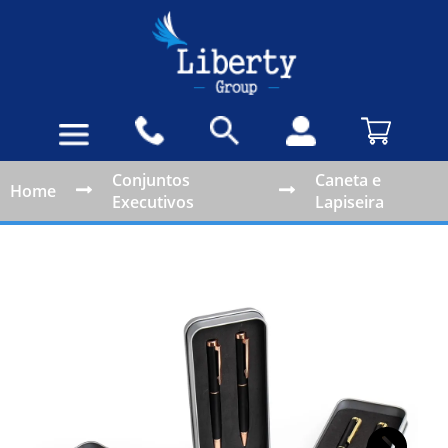
Conjuntos
Caneta e
Home
Executivos
Lapiseira