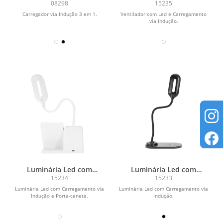
Triplo
Carregamento via Indução
08298
15235
Carregador via Indução 3 em 1.
Ventilador com Led e Carregamento
via Indução.
Luminária Led com
Luminária Led com
Carregamento via Indução
Carregamento via Indução
15234
15233
e Porta-caneta
Luminária Led com Carregamento via
Luminária Led com Carregamento via
Indução e Porta-caneta.
Indução.