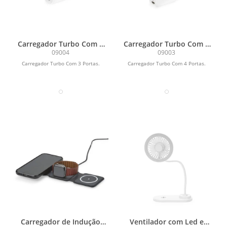
Carregador Turbo Com 3
Carregador Turbo Com 4
Portas
Portas
09004
09003
Carregador Turbo Com 3 Portas.
Carregador Turbo Com 4 Portas.
Carregador de Indução
Ventilador com Led e