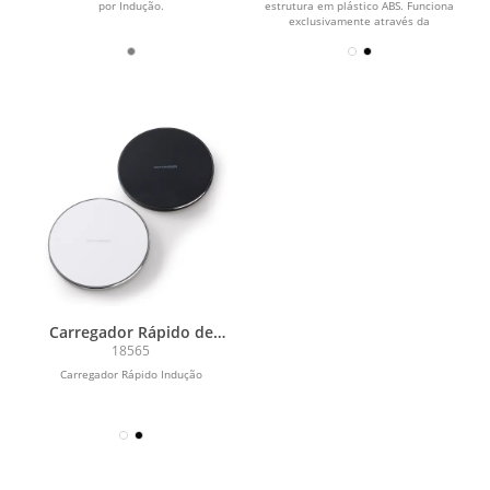
por Indução.
estrutura em plástico ABS. Funciona
exclusivamente através da
alimentação de energia via...
Carregador Rápido de
Indução Redondo
18565
Carregador Rápido Indução