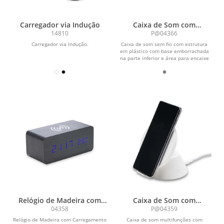
Carregador via Indução
Caixa de Som com
Carregador por Indução
14810
P@04366
Carregador via Indução.
Caixa de som sem fio com estrutura
em plástico com base emborrachada
na parte inferior e área para encaixe
de aparelhos...
Relógio de Madeira com
Caixa de Som com
Carregamento por Indução
Carregador por Indução
04358
P@04359
Relógio de Madeira com Carregamento
Caixa de som multifunções com