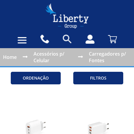
Acessórios p/
Carregadores p/
Home
Celular
Fontes
ORDENAÇÃO
FILTROS