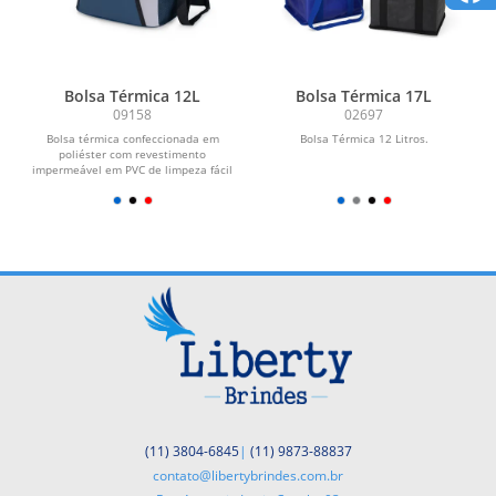
Bolsa Térmica 12L
Bolsa Térmica 17L
09158
02697
Bolsa térmica confeccionada em
Bolsa Térmica 12 Litros.
poliéster com revestimento
impermeável em PVC de limpeza fácil
e capacidade máxima de 12...
(11) 3804-6845
|
(11) 9873-88837
contato@libertybrindes.com.br