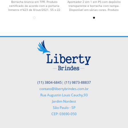
transparente e borracha
Borracha branca em TPR. Produto
Apontador 2 em 1 em PS com depósito
certificado de acordo com a portaria
transparente e borracha com tampa.
Inmetro nº423 de 8/out/2021. 55 x 22
Disponível em várias cores. Produto
x 12 mm
certificado de...
(11) 3804-6845
|
(11) 9873-88837
contato@libertybrindes.com.br
Rua Augustin Louis Cauchy,93
Jardim Nordest
São Paulo - SP
CEP: 03690-050