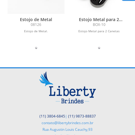
Estojo de Metal
Estojo Metal para 2
Canetas
08126
BOX-10
Estojo de Metal.
Estojo Metal para 2 Canetas
(11) 3804-6845
|
(11) 9873-88837
contato@libertybrindes.com.br
Rua Augustin Louis Cauchy,93