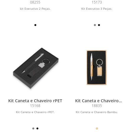
08255
15173
kit Executivo 2 Peças.
Kit Executivo 3 Peças.
Kit Caneta e Chaveiro rPET
Kit Caneta e Chaveiro
Bambu
15168
18835
Kit Caneta e Chaveiro rPET.
Kit Caneta e Chaveiro Bambu.