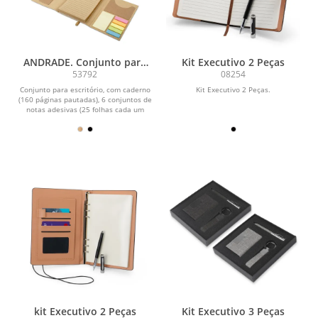
ANDRADE. Conjunto para
Kit Executivo 2 Peças
escritório com capa em
53792
08254
cartão
Conjunto para escritório, com caderno
Kit Executivo 2 Peças.
(160 páginas pautadas), 6 conjuntos de
notas adesivas (25 folhas cada um
dos...
kit Executivo 2 Peças
Kit Executivo 3 Peças