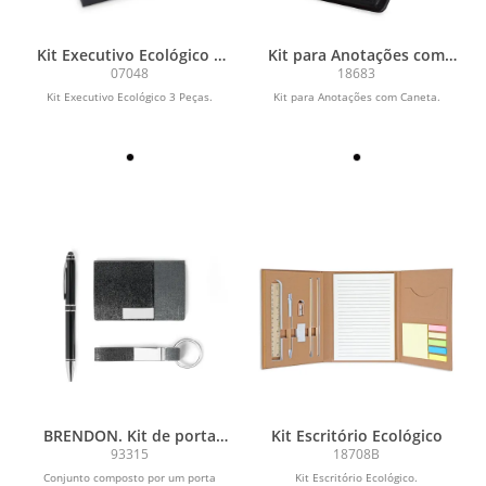
Kit Executivo Ecológico 3
Kit para Anotações com
Peças
Caneta
07048
18683
Kit Executivo Ecológico 3 Peças.
Kit para Anotações com Caneta.
BRENDON. Kit de porta
Kit Escritório Ecológico
cartões, chaveiro e caneta
93315
18708B
esferográfica em
Conjunto composto por um porta
Kit Escritório Ecológico.