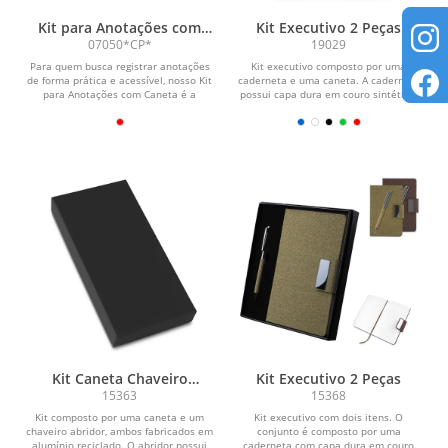
Kit para Anotações com
Kit Executivo 2 Peças
Caneta
07050*CP*
19029
Para quem busca registrar anotações
Kit executivo composto por uma
de forma prática e acessível, nosso Kit
caderneta e uma caneta. A caderneta
para Anotações com Caneta é a
possui capa dura em couro sintético,
escolha...
marca-páginas em...
Kit Caneta Chaveiro
Kit Executivo 2 Peças
Alumínio
15363
15368
Kit composto por uma caneta e um
Kit executivo com dois itens. O
chaveiro abridor, ambos fabricados em
conjunto é composto por uma
alumínio reciclado. O abridor possui
caderneta com capa dura em couro