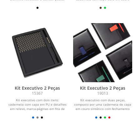
formato de pé...
sintético revestido com fibra...
Kit Executivo 2 Peças
Kit Executivo 2 Peças
15367
19013
Kit executivo com dois itens:
Kit executivo com duas peças,
caderneta com capa em PU e detalhes
composto por uma caderneta de capa
em relevo, marca-páginas em fita de
em couro sintético com fechamento
cetim e cerca de 80...
magnético e cerca de...