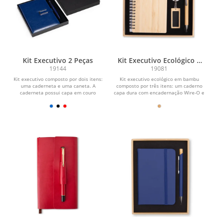
Kit Executivo 2 Peças
Kit Executivo Ecológico 3
Peças
19144
19081
Kit executivo composto por dois itens:
Kit executivo ecológico em bambu
uma caderneta e uma caneta. A
composto por três itens: um caderno
caderneta possui capa em couro
capa dura com encadernação Wire-O e
sintético, fecho...
aproximadamente...