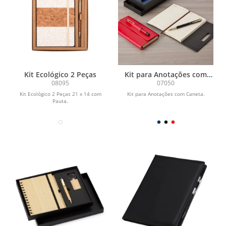
Kit Ecológico 2 Peças
Kit para Anotações com
Caneta
08095
07050
Kit Ecológico 2 Peças 21 x 14 com
Kit para Anotações com Caneta.
Pauta.