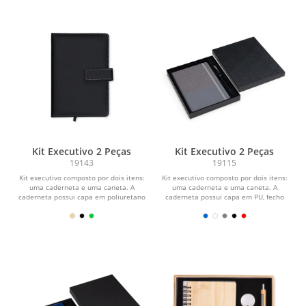
Kit Executivo 2 Peças
Kit Executivo 2 Peças
19143
19115
Kit executivo composto por dois itens:
Kit executivo composto por dois itens:
uma caderneta e uma caneta. A
uma caderneta e uma caneta. A
caderneta possui capa em poliuretano
caderneta possui capa em PU, fecho
(PU), aba com...
em elástico,...