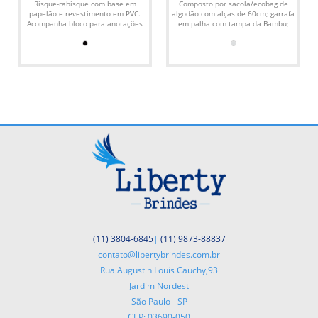
PÇS
Risque-rabisque com base em
Composto por sacola/ecobag de
papelão e revestimento em PVC.
algodão com alças de 60cm; garrafa
Acompanha bloco para anotações
em palha com tampa da Bambu;
com cerca de 20 folhas...
caderno para anotações na...
(11) 3804-6845
|
(11) 9873-88837
contato@libertybrindes.com.br
Rua Augustin Louis Cauchy,93
Jardim Nordest
São Paulo - SP
CEP: 03690-050