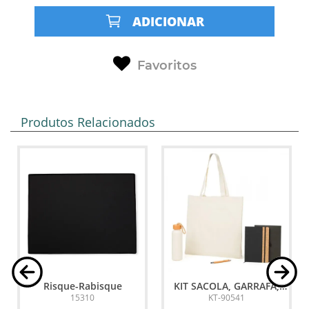
ADICIONAR
Favoritos
Produtos Relacionados
Risque-Rabisque
KIT SACOLA, GARRAFA,
CADERNO E CANETA - 4
15310
KT-90541