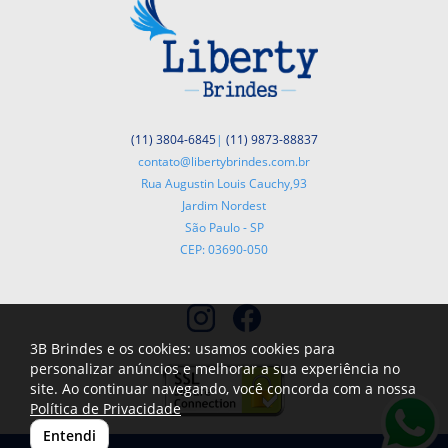
(11) 3804-6845
|
(11) 9873-88837
contato@libertybrindes.com.br
Rua Augustin Louis Cauchy,93
Jardim Nordest
São Paulo - SP
CEP: 03690-050
3B Brindes e os cookies: usamos cookies para
personalizar anúncios e melhorar a sua experiência no
site. Ao continuar navegando, você concorda com a nossa
Política de Privacidade
Entendi