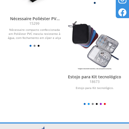
Nécessaire Poliéster PVC
Mescla
15299
Nécessaire compacto confeccionada
em Poliéster PVC mescla resistente à
água, com fechamento em zíper e alça
pequena...
Estojo para Kit tecnológico
18673
Estojo para Kit tecnológico.