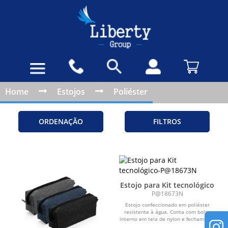
Home
Estojos
Poliéster
ORDENAÇÃO
FILTROS
Estojo para Kit tecnológico
P@18673N
Estojo confeccionado em poliéster
resistente à água. Conta com bolso
interno em tela de nylon e fechamento
em zíper e...