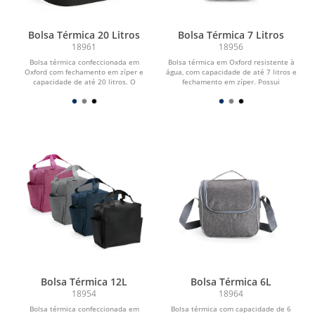
Bolsa Térmica 20 Litros
Bolsa Térmica 7 Litros
18961
18956
Bolsa térmica confeccionada em
Bolsa térmica em Oxford resistente à
Oxford com fechamento em zíper e
água, com capacidade de até 7 litros e
capacidade de até 20 litros. O
fechamento em zíper. Possui
compartimento interno...
revestimento...
Bolsa Térmica 12L
Bolsa Térmica 6L
18954
18964
Bolsa térmica confeccionada em
Bolsa térmica com capacidade de 6