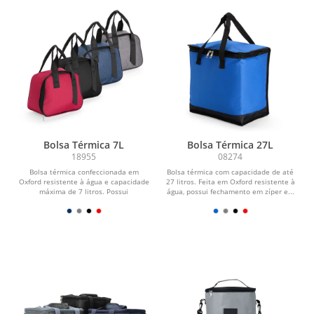
Bolsa Térmica 7L
Bolsa Térmica 27L
18955
08274
Bolsa térmica confeccionada em
Bolsa térmica com capacidade de até
Oxford resistente à água e capacidade
27 litros. Feita em Oxford resistente à
máxima de 7 litros. Possui
água, possui fechamento em zíper e...
revestimento interno em...