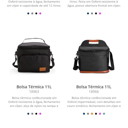
Oxford resistente à água, fechamento
litros. Feita em Oxford resistente à
em zíper e capacidade de até 12 litros.
água, possui abertura frontal em zíper,
Possui...
além de...
Bolsa Térmica 11L
Bolsa Térmica 11L
18963
18966
Bolsa térmica confeccionada em
Bolsa térmica confeccionada em
Oxford resistente à água, fechamento
Oxford impermeável, com detalhes em
em zíper, alça de nylon na tampa e
couro sintético, fechamento em zíper e
capacidade de...
capacidade de...