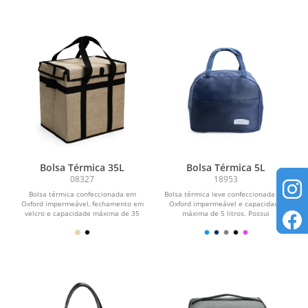
Bolsa Térmica 35L
Bolsa Térmica 5L
08327
18953
Bolsa térmica confeccionada em
Bolsa térmica leve confeccionada em
Oxford impermeável, fechamento em
Oxford impermeável e capacidade
velcro e capacidade máxima de 35
máxima de 5 litros. Possui
litros. Conta com...
revestimento interno em...