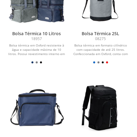
Bolsa Térmica 10 Litros
Bolsa Térmica 25L
18957
08275
Bolsa térmica em Oxford resistente à
Bolsa térmica em formato cilíndrico
água e capacidade máxima de 10
com capacidade de até 25 litros.
litros. Possui revestimento interno em
Confeccionada em Oxford, conta com
PEVA, ideal...
revestimento...