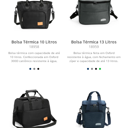
Bolsa Térmica 10 Litros
Bolsa Térmica 13 Litros
18958
18959
Bolsa térmica com capacidade de até
Bolsa térmica feita em Oxford
10 litros. Confeccionada em Oxford
resistente à água, com fechamento em
300D catiônico resistente à água,
zíper e capacidade de até 13 litros.
possui...
Possui...