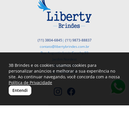
(11) 3804-6845
|
(11) 9873-88837
contato@libertybrindes.com.br
Rua Augustin Louis Cauchy,93
Jardim Nordest
3B Brindes e os cookies: usamos cookies para
São Paulo - SP
personalizar anúncios e melhorar a sua experiência no
CEP: 03690-050
site. Ao continuar navegando, você concorda com a nossa
Política de Privacidade
Entendi