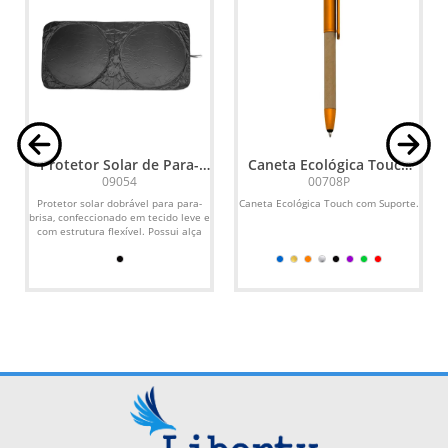
Protetor Solar de Para-
Caneta Ecológica Touch
Brisa
com Suporte
09054
00708P
s
Protetor solar dobrável para para-
Caneta Ecológica Touch com Suporte.
brisa, confeccionado em tecido leve e
com estrutura flexível. Possui alça
lateral...