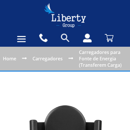
Carregadores para
Home
Carregadores
Fonte de Energia
(Transferem Carga)