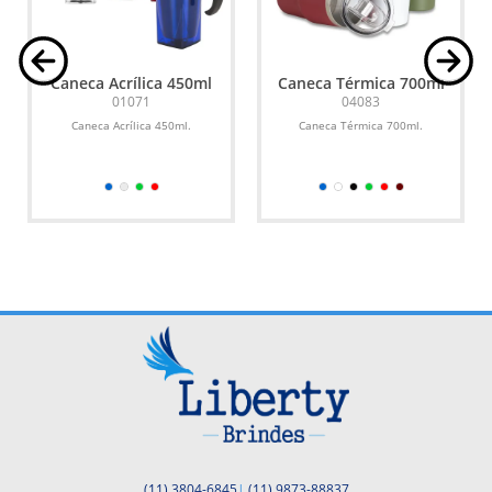
Caneca Acrílica 450ml
Caneca Térmica 700ml
01071
04083
m
Caneca Acrílica 450ml.
Caneca Térmica 700ml.
(11) 3804-6845
|
(11) 9873-88837