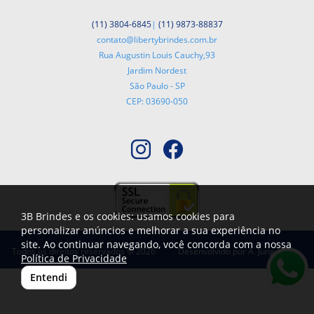
(11) 3804-6845
|
(11) 9873-88837
contato@libertybrindes.com.br
Rua Augustin Louis Cauchy,93
Jardim Nordest
São Paulo - SP
CEP: 03690-050
3B Brindes e os cookies: usamos cookies para
personalizar anúncios e melhorar a sua experiência no
site. Ao continuar navegando, você concorda com a nossa
Todos os direitos reservados © 2026
Desenvolvido por
A. Jung
Política de Privacidade
Entendi