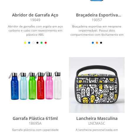
Abridor de Garrafa Aço
Braçadeira Esportiva
Neoprene
19049
19057
Abridor de garrafas com argola em aço
Braçadeira esportiva em neoprene
carbono e cabo com revestimento em
impermeável. Possui dois
plástico ABS.
compartimentos com fechamento em
zíper: um principal, com...
Garrafa Plástica 615ml
Lancheira Masculina
18695A
LNCMASC
Garrafa plástica com capacidade
A lancheira personalizada em