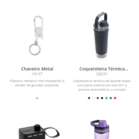
Chaveiro Metal
Coqueteleira Térmica
650ml
19157
09237
Chaveiro metálico com mosquetão e
Coqueteleira térmica de parede dupla,
abridor de garrafas embutido.
com parte externa em inox 201 e
pintura eletrostática, e camada
interna em inox 304...