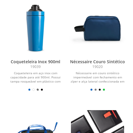
Coqueteleira Inox 900ml
Nécessaire Couro Sintético
19039
19020
Coqueteleira em aço inox com
Nécessaire em couro sintético
capacidade para até 900ml. Possui
impermeável com fechamento em
tampa rosqueável em plástico com
zíper e alça lateral confeccionada em
abertura para o bocal...
nylon.