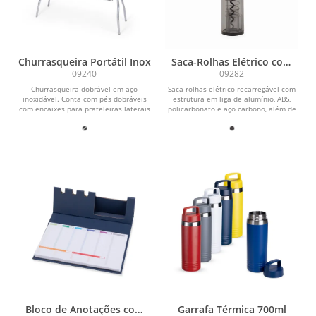
Churrasqueira Portátil Inox
Saca-Rolhas Elétrico com
LED
09240
09282
Churrasqueira dobrável em aço
Saca-rolhas elétrico recarregável com
inoxidável. Conta com pés dobráveis
estrutura em liga de alumínio, ABS,
com encaixes para prateleiras laterais
policarbonato e aço carbono, além de
multiuso e...
painel...
Bloco de Anotações com
Garrafa Térmica 700ml