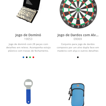
Jogo de Dominó
Jogo de Dardos com Alvo
Dupla Face
19053
09069
Jogo de dominó com 28 peças com
Conjunto para jogo de dardos
detalhes em relevo. Acompanha estojo
composto por um alvo dupla face em
plástico com travas de fechamento.
madeira com alça e outros detalhes
em metal e seis dardos...