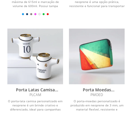
máxima de 615ml e marcação de
neoprene é uma opção prática,
volume de 600ml. Possui tampa
resistente e funcional para transportar
rosqueável em alumínio com...
refeições com mais...
Porta Latas Camisa
Porta Moedas
Personalizado
Personalizado
PLCAM
PMOED
O porta-lata camisa personalizado em
O porta-moedas personalizado é
neoprene é um brinde criativo e
produzido em neoprene de 3 mm, um
diferenciado, ideal para campanhas
material flexível, resistente e
promocionais,...
impermeável, que oferece...