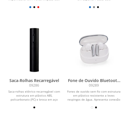
e capacidade máxima de 12...
compartimentos térmicos com...
Saca-Rolhas Recarregável
Fone de Ouvido Bluetooth
com Case Carregador
09286
09289
Saca-rolhas elétrico recarregável com
Fones de ouvido sem fio com estrutura
estrutura em plástico ABS,
em plástico resistente a leves
policarbonato (PC) e broca em aço
respingos de água. Apresenta conexão
carbono. Conta com...
Bluetooth 5.4 e...