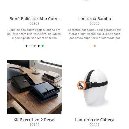
Boné Poliéster Aba Curva
Lanterna Bambu
com Tela
09353
09259
Boné de aba curva confeccionado em
Lanterna em bambu com detalhes em
poliéster com tela respirável na lateral
metal e iluminação em LED acionada
e parte posterior, além de fecho
por botão superior e alimentada por
ajustável...
três baterias...
Kit Executivo 2 Peças
Lanterna de Cabeça
Recarregável
19145
09251