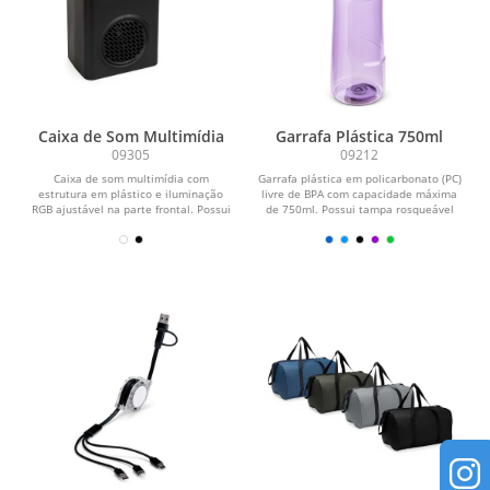
Caixa de Som Multimídia
Garrafa Plástica 750ml
09305
09212
Caixa de som multimídia com
Garrafa plástica em policarbonato (PC)
estrutura em plástico e iluminação
livre de BPA com capacidade máxima
RGB ajustável na parte frontal. Possui
de 750ml. Possui tampa rosqueável
conexão...
em...