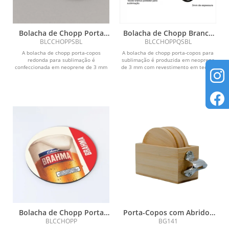
Bolacha de Chopp Porta
Bolacha de Chopp Branca
Copo em Branco
Para Sublimação Quadrada
BLCCHOPPSBL
BLCCHOPPQSBL
Sublimação
A bolacha de chopp porta-copos
A bolacha de chopp porta-copos para
redonda para sublimação é
sublimação é produzida em neoprene
confeccionada em neoprene de 3 mm
de 3 mm com revestimento em tecido
com revestimento em tecido de...
de poliéster...
Bolacha de Chopp Porta
Porta-Copos com Abridor
Copos Personalizada
de Garrafas
BLCCHOPP
BG141