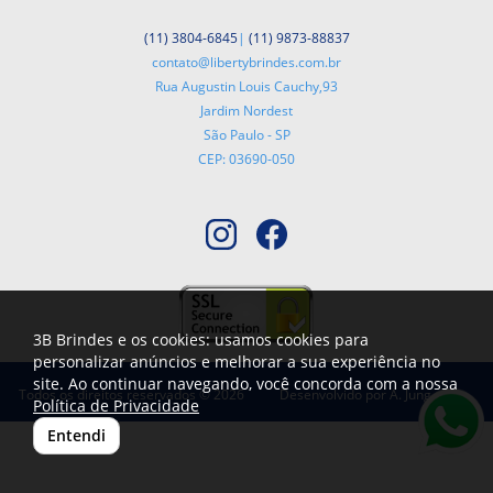
(11) 3804-6845
|
(11) 9873-88837
contato@libertybrindes.com.br
Rua Augustin Louis Cauchy,93
Jardim Nordest
São Paulo - SP
CEP: 03690-050
3B Brindes e os cookies: usamos cookies para
personalizar anúncios e melhorar a sua experiência no
site. Ao continuar navegando, você concorda com a nossa
Todos os direitos reservados © 2026
Desenvolvido por
A. Jung
Política de Privacidade
Entendi