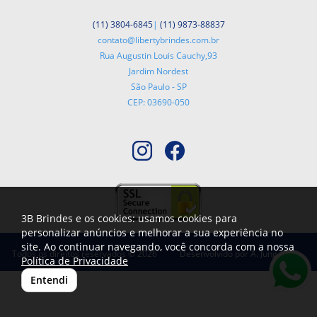
(11) 3804-6845
|
(11) 9873-88837
contato@libertybrindes.com.br
Rua Augustin Louis Cauchy,93
Jardim Nordest
São Paulo - SP
CEP: 03690-050
3B Brindes e os cookies: usamos cookies para
personalizar anúncios e melhorar a sua experiência no
site. Ao continuar navegando, você concorda com a nossa
Todos os direitos reservados © 2026
Desenvolvido por
A. Jung
Política de Privacidade
Entendi