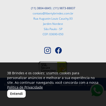
(11) 3804-6845
|
(11) 9873-88837
contato@libertybrindes.com.br
Rua Augustin Louis Cauchy,93
Jardim Nordest
São Paulo - SP
CEP: 03690-050
3B Brindes e os cookies: usamos cookies para
personalizar anúncios e melhorar a sua experiência no
site. Ao continuar navegando, você concorda com a nossa
Todos os direitos reservados © 2026
Desenvolvido por
A. Jung
Política de Privacidade
Entendi