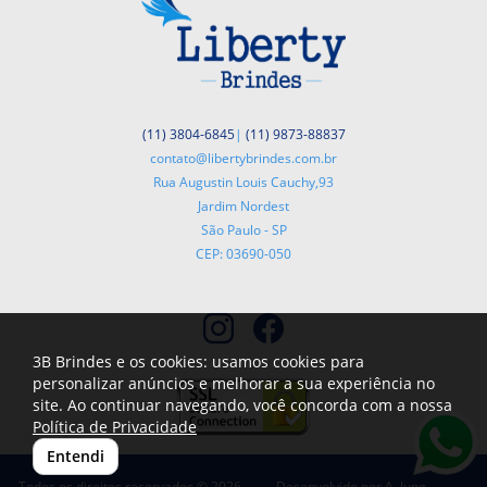
(11) 3804-6845
|
(11) 9873-88837
contato@libertybrindes.com.br
Rua Augustin Louis Cauchy,93
Jardim Nordest
São Paulo - SP
CEP: 03690-050
3B Brindes e os cookies: usamos cookies para
personalizar anúncios e melhorar a sua experiência no
site. Ao continuar navegando, você concorda com a nossa
Política de Privacidade
Entendi
Todos os direitos reservados © 2026
Desenvolvido por
A. Jung