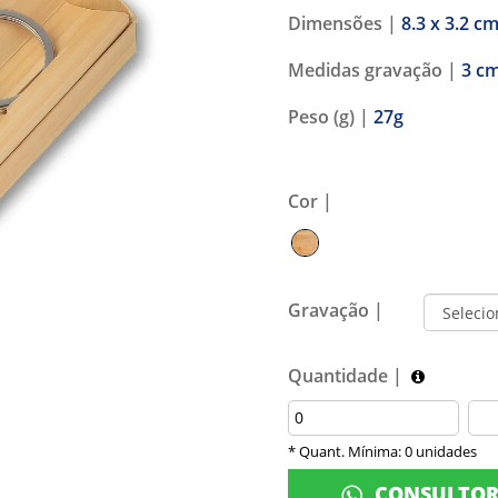
Dimensões |
8.3 x 3.2 c
Medidas gravação |
3 cm
Peso (g) |
27g
Cor |
Gravação |
Quantidade |
* Quant. Mínima: 0 unidades
CONSULTO