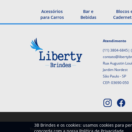
Acessórios
Bar e
Blocos 
para Carros
Bebidas
Cadernet
Atendimento
(11) 3804-6845
|
contato@libertyb
Rua Augustin Lou
Jardim Nordest
São Paulo - SP
CEP: 03690-050
3B Brindes e os cookies: usamos cookies para per
Todos os direitos reservados © 2026
concorda com a nossa
Política de Privacidade