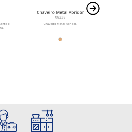
Chaveiro Metal Abridor
Chaveiro
08238
hante e
Chaveiro Metal Abridor.
Chaveiro de 
po.