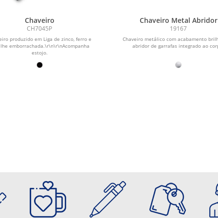
Chaveiro
Chaveiro Metal Abridor
CH7045P
19167
iro produzido em Liga de zinco, ferro e
Chaveiro metálico com acabamento bril
alhe emborrachada.\r\n\r\nAcompanha
abridor de garrafas integrado ao cor
estojo.