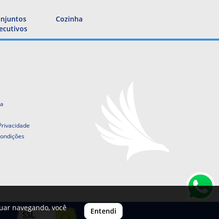
njuntos
Cozinha
ecutivos
ta
 Privacidade
ondições
nuar navegando, você
Entendi