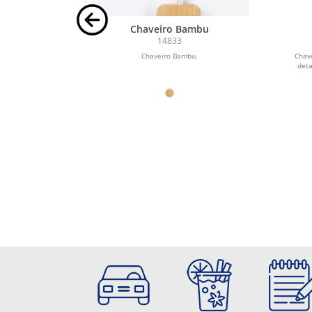
L/PU -
Chaveiro Bambu
O
14833
l em seus dois
Chaveiro Bambu.
Chave
ral.
det