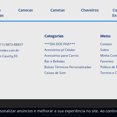
e
Canecas
Canetas
Chaveiros
Co
as
Ex
Categorias
Menu
***DIA DOS PAIS***
Contato
(11) 9873-88837
Acessórios p/ Celular
Sobre
rindes.com.br
Acessórios para Carros
Minha Con
is Cauchy,93
Bar e Bebidas
Favoritos
Bolsas Térmicas Personalizadas
Política de
Caixas de Som
Termos e C
sonalizar anúncios e melhorar a sua experiência no site. Ao conti
Desenvolvido por
A. Jung