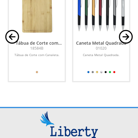
Tábua de Corte com
Caneta Metal Quadrada
Canaleta
18584B
01020
Tábua de Corte com Canaleta.
Caneta Metal Quadrada.