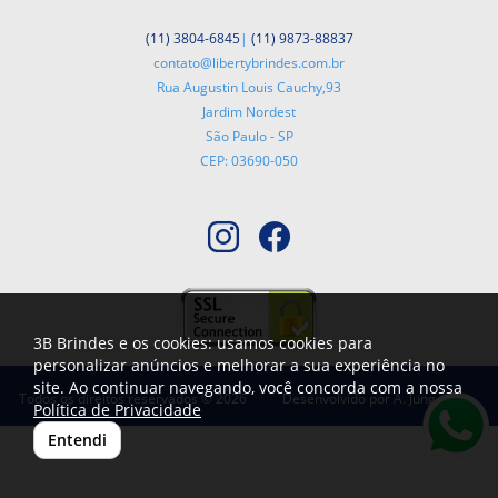
(11) 3804-6845
|
(11) 9873-88837
contato@libertybrindes.com.br
Rua Augustin Louis Cauchy,93
Jardim Nordest
São Paulo - SP
CEP: 03690-050
3B Brindes e os cookies: usamos cookies para
personalizar anúncios e melhorar a sua experiência no
site. Ao continuar navegando, você concorda com a nossa
Todos os direitos reservados © 2026
Desenvolvido por
A. Jung
Política de Privacidade
Entendi