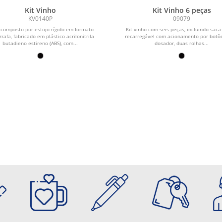
Kit Vinho
Kit Vinho 6 peças
KV0140P
09079
 composto por estojo rígido em formato
Kit vinho com seis peças, incluindo saca
rrafa, fabricado em plástico acrilonitrila
recarregável com acionamento por botõe
butadieno estireno (ABS), com...
dosador, duas rolhas...