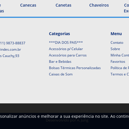
e
Canecas
Canetas
Chaveiros
Co
as
Ex
Categorias
Menu
***DIA DOS PAIS***
Contato
(11) 9873-88837
Acessórios p/ Celular
Sobre
rindes.com.br
Acessórios para Carros
Minha Con
is Cauchy,93
Bar e Bebidas
Favoritos
Bolsas Térmicas Personalizadas
Política de
Caixas de Som
Termos e C
sonalizar anúncios e melhorar a sua experiência no site. Ao conti
Desenvolvido por
A. Jung