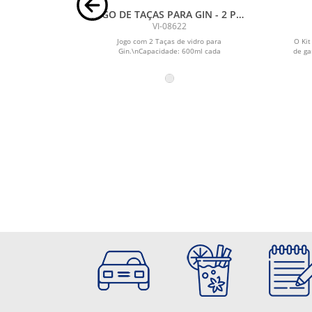
ilizável
JOGO DE TAÇAS PARA GIN - 2 PÇS
- 600ML
VI-08622
vel em 100%
Jogo com 2 Taças de vidro para
O Kit
nhado de uma
Gin.\nCapacidade: 600ml cada
de ga
ida com...