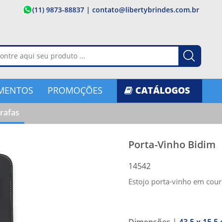
(11) 9873-88837
|
contato@libertybrindes.com.br
MENTOS
PROMOÇÕES
CATÁLOGOS
rafas
Porta-Vinho Bidim
14542
Estojo porta-vinho em couro
Dimensões |
43.5 x 15.5