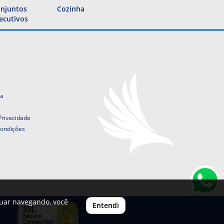
njuntos
Cozinha
ecutivos
ta
 Privacidade
ondições
nuar navegando, você
Entendi