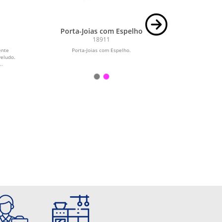
Porta-Joias com Espelho
18911
ente
Porta-Joias com Espelho.
Porta-joias em
veludo.
fechamento p
..
espelho