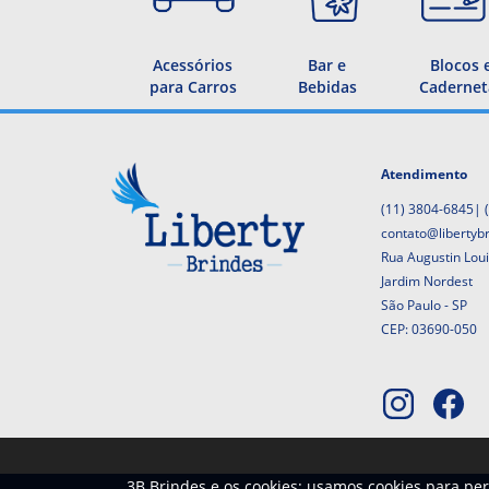
Acessórios
Bar e
Blocos 
para Carros
Bebidas
Cadernet
Atendimento
(11) 3804-6845
|
contato@libertyb
Rua Augustin Lou
Jardim Nordest
São Paulo - SP
CEP: 03690-050
3B Brindes e os cookies: usamos cookies para per