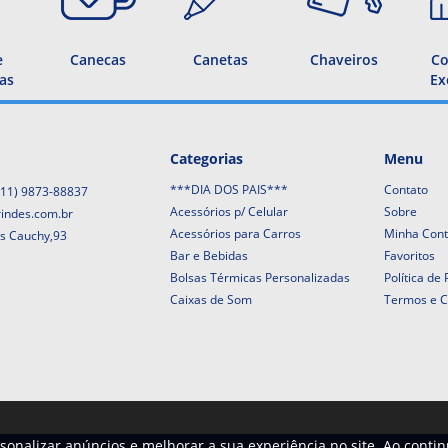
e
Canecas
Canetas
Chaveiros
Co
as
Ex
Categorias
Menu
***DIA DOS PAIS***
Contato
(11) 9873-88837
Acessórios p/ Celular
Sobre
rindes.com.br
Acessórios para Carros
Minha Con
is Cauchy,93
Bar e Bebidas
Favoritos
Bolsas Térmicas Personalizadas
Política de
Caixas de Som
Termos e C
sonalizar anúncios e melhorar a sua experiência no site. Ao conti