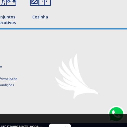
njuntos
Cozinha
ecutivos
ta
 Privacidade
ondições
nuar navegando, você