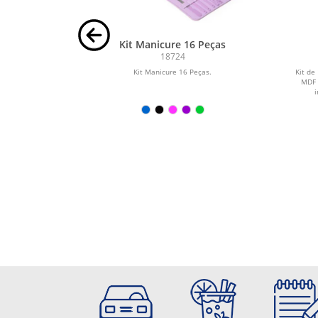
ixas
Kit Manicure 16 Peças
18724
lixas abrasivas
Kit Manicure 16 Peças.
Kit de
65 x 17 mm
MDF 
i