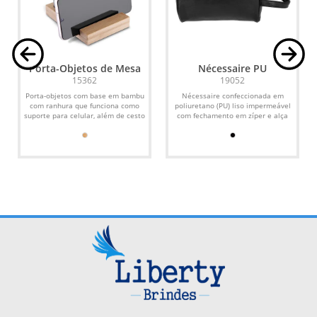
Porta-Objetos de Mesa
Nécessaire PU
15362
19052
Porta-objetos com base em bambu
Nécessaire confeccionada em
com ranhura que funciona como
poliuretano (PU) liso impermeável
suporte para celular, além de cesto
com fechamento em zíper e alça
removível em feltro...
lateral para transporte.