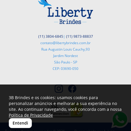
(11) 3804-6845
|
(11) 9873-88837
contato@libertybrindes.com.br
Rua Augustin Louis Cauchy,93
Jardim Nordest
São Paulo - SP
CEP: 03690-050
3B Brindes e os cookies: usamos cookies para
personalizar anúncios e melhorar a sua experiência no
site. Ao continuar navegando, você concorda com a nossa
Política de Privacidade
Entendi