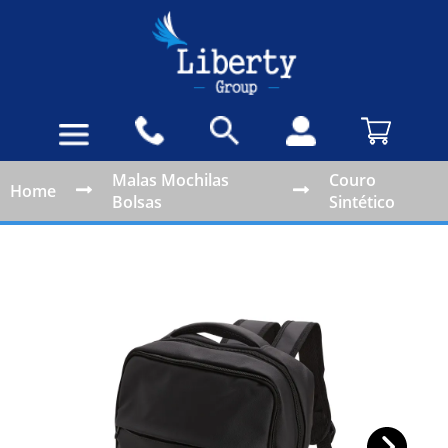
Malas Mochilas
Couro
Home
Bolsas
Sintético