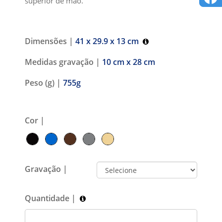
superior de mão.
Dimensões |
41 x 29.9 x 13 cm
Medidas gravação |
10 cm x 28 cm
Peso (g) |
755g
Cor |
Gravação |
Quantidade |