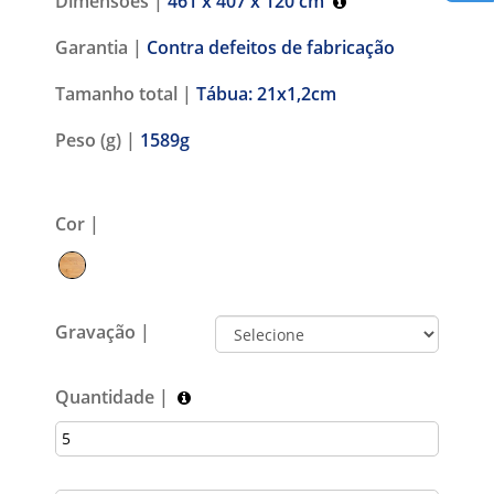
Dimensões |
461 x 407 x 120 cm
Garantia |
Contra defeitos de fabricação
Tamanho total |
Tábua: 21x1,2cm
Peso (g) |
1589g
Cor |
Gravação |
Quantidade |