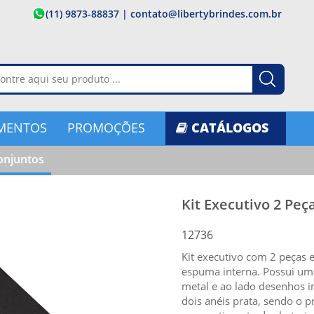
(11) 9873-88837
|
contato@libertybrindes.com.br
MENTOS
PROMOÇÕES
CATÁLOGOS
onjuntos
Kit Executivo 2 Peç
12736
Kit executivo com 2 peças 
espuma interna. Possui uma 
metal e ao lado desenhos i
dois anéis prata, sendo o p