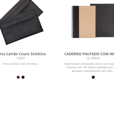
rta Cartão Couro Sintético
CADERNO PAUTADO COM WI
- 23X18CM - BEGE/PRET
13641
LE-30641
Porta Cartão Couro Sintético.
Caderno para anotações wire-o com cap
\nConta com 100 folhas, divididas em 
pessoais, planejamento por mês,..