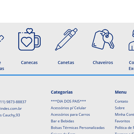
e
Canecas
Canetas
Chaveiros
Co
as
Ex
Categorias
Menu
***DIA DOS PAIS***
Contato
(11) 9873-88837
Acessórios p/ Celular
Sobre
rindes.com.br
Acessórios para Carros
Minha Con
is Cauchy,93
Bar e Bebidas
Favoritos
Bolsas Térmicas Personalizadas
Política de