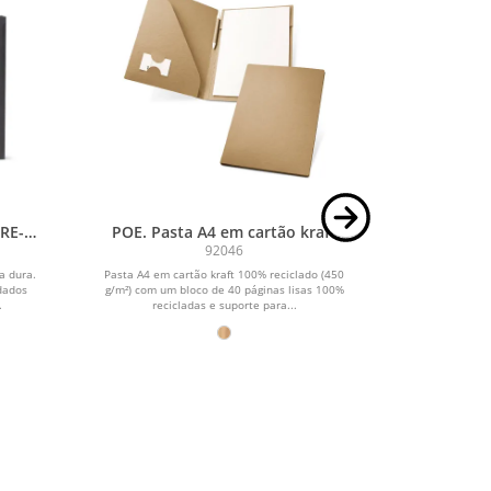
RE-O
POE. Pasta A4 em cartão kraft
O
100% reciclado (450 g/m²), com
92046
bloco de páginas lisas recicladas
a dura.
Pasta A4 em cartão kraft 100% reciclado (450
Kit escritór
dados
g/m²) com um bloco de 40 páginas lisas 100%
com detalhes e
.
recicladas e suporte para...
e 80 fo