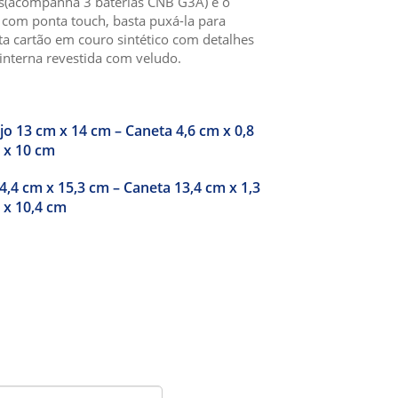
s(acompanha 3 baterias CNB G3A) e o
com ponta touch, basta puxá-la para
orta cartão em couro sintético com detalhes
interna revestida com veludo.
jo 13 cm x 14 cm – Caneta 4,6 cm x 0,8
 x 10 cm
4,4 cm x 15,3 cm – Caneta 13,4 cm x 1,3
 x 10,4 cm