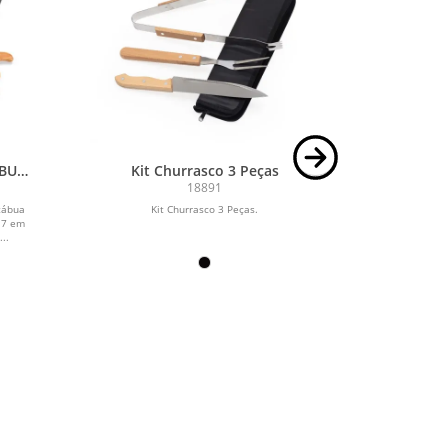
ÁBUA
Kit Churrasco 3 Peças
Kit 
RA /
18891
tábua
Kit Churrasco 3 Peças.
Ki
 7 em
..