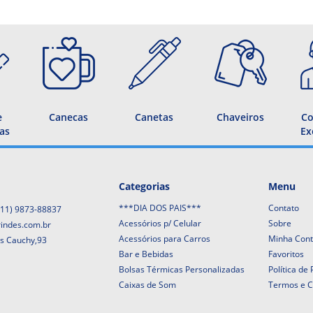
e
Canecas
Canetas
Chaveiros
Co
as
Ex
Categorias
Menu
***DIA DOS PAIS***
Contato
(11) 9873-88837
Acessórios p/ Celular
Sobre
rindes.com.br
Acessórios para Carros
Minha Con
is Cauchy,93
Bar e Bebidas
Favoritos
Bolsas Térmicas Personalizadas
Política de
Caixas de Som
Termos e C