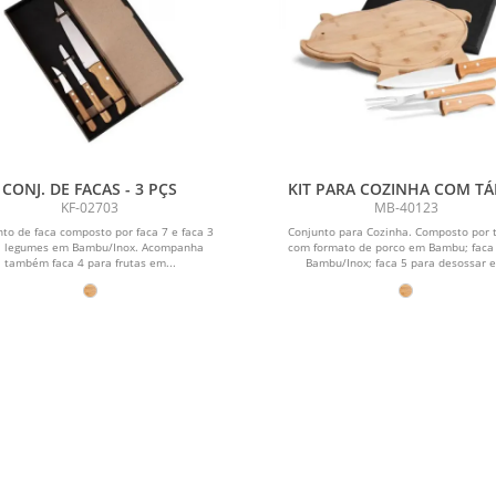
CONJ. DE FACAS - 3 PÇS
KIT PARA COZINHA COM T
PORCO EM BAMBU / MADEI
KF-02703
MB-40123
INOX - 4 PÇS
to de faca composto por faca 7 e faca 3
Conjunto para Cozinha. Composto por 
a legumes em Bambu/Inox. Acompanha
com formato de porco em Bambu; faca
também faca 4 para frutas em...
Bambu/Inox; faca 5 para desossar e.