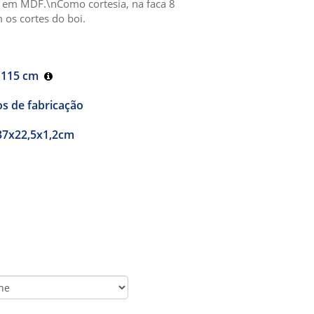
s em MDF.\nComo cortesia, na faca 8
os cortes do boi.
 115 cm
os de fabricação
37x22,5x1,2cm