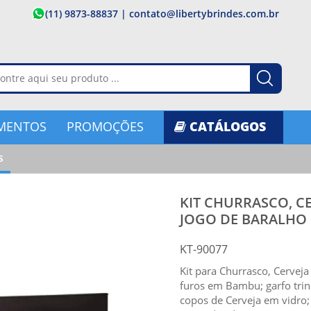
(11) 9873-88837
|
contato@libertybrindes.com.br
MENTOS
PROMOÇÕES
CATÁLOGOS
s
KIT CHURRASCO, CER
JOGO DE BARALHO
KT-90077
Kit para Churrasco, Cervej
furos em Bambu; garfo trin
copos de Cerveja em vidro; 