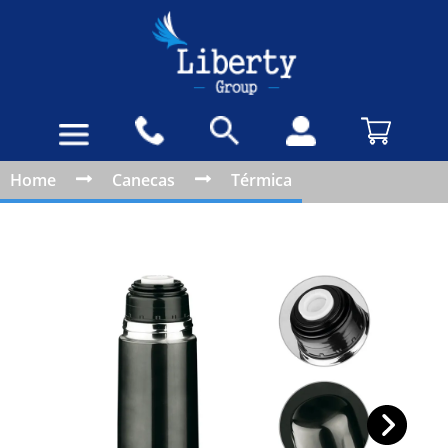
Home
Canecas
Térmica