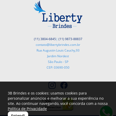
(11) 3804-6845
|
(11) 9873-88837
contato@libertybrindes.com.br
Rua Augustin Louis Cauchy,93
Jardim Nordest
São Paulo - SP
CEP: 03690-050
3B Brindes e os cookies: usamos cookies para
personalizar anúncios e melhorar a sua experiência no
site. Ao continuar navegando, você concorda com a nossa
Política de Privacidade
Entendi