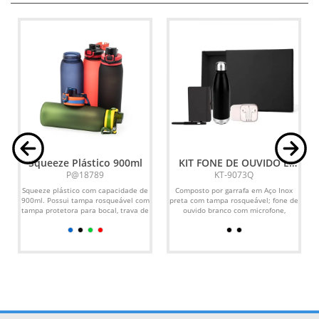
Squeeze Plástico 900ml
KIT FONE DE OUVIDO E
ACESSÓRIOS - 4 PÇS
P@18789
KT-9073Q
Squeeze plástico com capacidade de
Composto por garrafa em Aço Inox
900ml. Possui tampa rosqueável com
preta com tampa rosqueável; fone de
tampa protetora para bocal, trava de
ouvido branco com microfone,
segurança com...
controle de volume e...