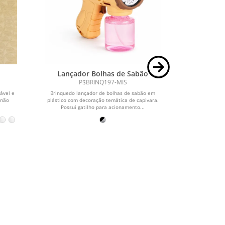
Lançador Bolhas de Sabão
Espelh
P$BRINQ197-MIS
vável e
Brinquedo lançador de bolhas de sabão em
Espe
(não
plástico com decoração temática de capivara.
Possui gatilho para acionamento...