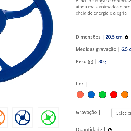
é fácil de lançar e confortá
ainda mais animados e pro
cheia de energia e alegria!
Dimensões |
20.5 cm
Medidas gravação |
6,5 
Peso (g) |
30g
Cor |
Gravação |
Quantidade |