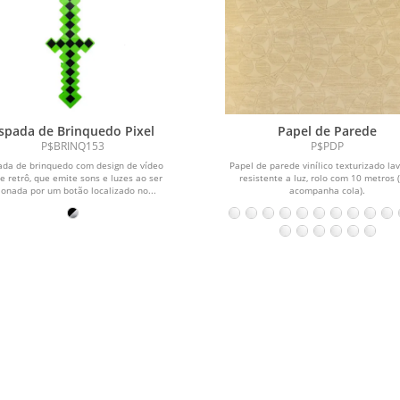
spada de Brinquedo Pixel
Papel de Parede
P$BRINQ153
P$PDP
ada de brinquedo com design de vídeo
Papel de parede vinílico texturizado la
 retrô, que emite sons e luzes ao ser
resistente a luz, rolo com 10 metros 
ionada por um botão localizado no...
acompanha cola).