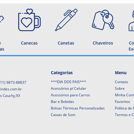
e
Canecas
Canetas
Chaveiros
Co
as
Ex
Categorias
Menu
***DIA DOS PAIS***
Contato
(11) 9873-88837
Acessórios p/ Celular
Sobre
rindes.com.br
Acessórios para Carros
Minha Con
is Cauchy,93
Bar e Bebidas
Favoritos
Bolsas Térmicas Personalizadas
Política de
Caixas de Som
Termos e C