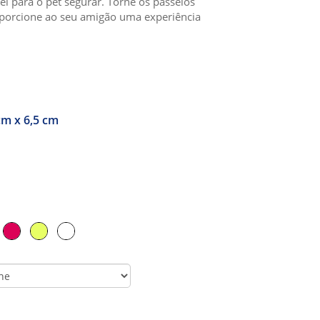
vel para o pet segurar. Torne os passeios
porcione ao seu amigão uma experiência
cm x 6,5 cm