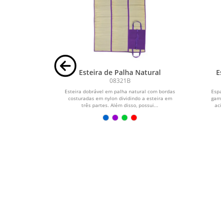
ação Pets
Esteira de Palha Natural
E
08321B
s 4,6 x 3 cm.
Esteira dobrável em palha natural com bordas
Esp
costuradas em nylon dividindo a esteira em
game
três partes. Além disso, possui...
ac