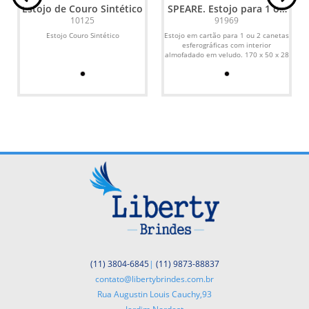
Estojo de Couro Sintético
SPEARE. Estojo para 1 ou
2 canetas esferográficas
10125
91969
Estojo Couro Sintético
Estojo em cartão para 1 ou 2 canetas
esferográficas com interior
almofadado em veludo. 170 x 50 x 28
mm
(11) 3804-6845
|
(11) 9873-88837
contato@libertybrindes.com.br
Rua Augustin Louis Cauchy,93