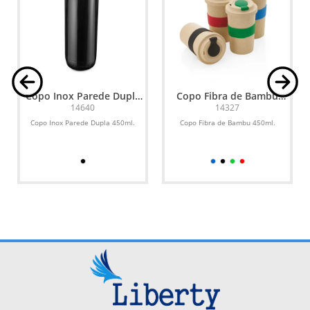
Copo Inox Parede Dupla
Copo Fibra de Bambu
450ml
450ml
14640
14327
Copo Inox Parede Dupla 450ml.
Copo Fibra de Bambu 450ml.